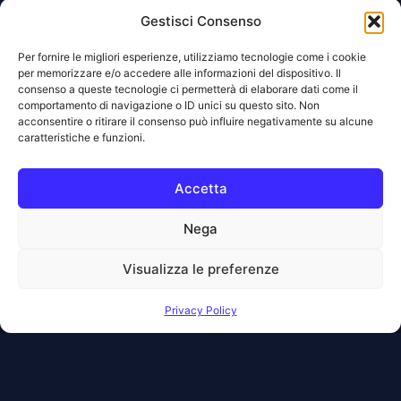
Gestisci Consenso
Our Projects
Per fornire le migliori esperienze, utilizziamo tecnologie come i cookie
per memorizzare e/o accedere alle informazioni del dispositivo. Il
consenso a queste tecnologie ci permetterà di elaborare dati come il
Coming by July 20
comportamento di navigazione o ID unici su questo sito. Non
acconsentire o ritirare il consenso può influire negativamente su alcune
AI Media Optimizer (AIMO) Coming soon
caratteristiche e funzioni.
Staging to Live synchronizer Coming
Accetta
soon
Nega
Simple page translator Coming soon
Visualizza le preferenze
Bulk website content generatorComing
Privacy Policy
soon